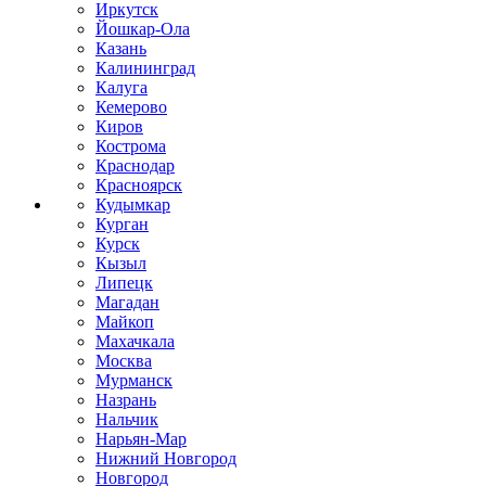
Иркутск
Йошкар-Ола
Казань
Калининград
Калуга
Кемерово
Киров
Кострома
Краснодар
Красноярск
Кудымкар
Курган
Курск
Кызыл
Липецк
Магадан
Майкоп
Махачкала
Москва
Мурманск
Назрань
Нальчик
Нарьян-Мар
Нижний Новгород
Новгород