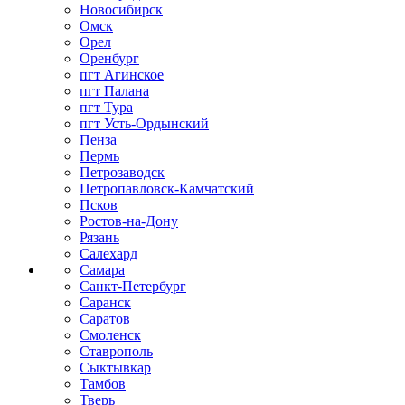
Новосибирск
Омск
Орел
Оренбург
пгт Агинское
пгт Палана
пгт Тура
пгт Усть-Ордынский
Пенза
Пермь
Петрозаводск
Петропавловск-Камчатский
Псков
Ростов-на-Дону
Рязань
Салехард
Самара
Санкт-Петербург
Саранск
Саратов
Смоленск
Ставрополь
Сыктывкар
Тамбов
Тверь