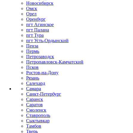
Новосибирск
Омск
Орел
Оренбург
пгт Агинское
пгт Палана
пгт Тура
пгт Усть-Ордынский
Пенза
Пермь
Петрозаводск
Петропавловск-Камчатский
Псков
Ростов-на-Дону
Рязань
Салехард
Самара
Санкт-Петербург
Саранск
Саратов
Смоленск
Ставрополь
Сыктывкар
Тамбов
Тверь