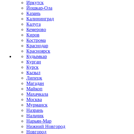
Иркутск
Йошкар-Ола
Казань
Калининград
Калуга
Кемерово
Киров
Кострома
Краснодар
Красноярск
Кудымкар
Курган
Курск
Кызыл
Липецк
Магадан
Майкоп
Махачкала
Москва
Мурманск
Назрань
Нальчик
Нарьян-Мар
Нижний Новгород
Новгород